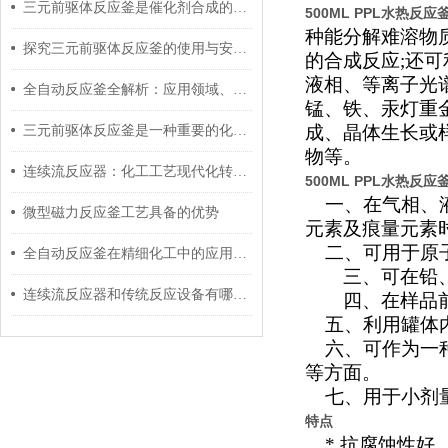
三元前驱体反应釜是催化剂合成的设备
500ML PPL水热反应
种能分解难溶物
探究三元前驱体反应釜的使用与安全注意事项
的合成反应;还
液相、等离子光
全自动反应釜全解析：应用领域、操作流程与保养要点
锰、铁、汞灯重
成、晶体生长或
三元前驱体反应釜是一种重要的化学合成反应设备
物等。
连续流反应器：化工工艺现代化转型的技术核心探讨
500ML PPL水热反应
一、在气相、液
微型磁力反应釜工艺具备的优势
元素及痕量元素
二、可用于原子
全自动反应釜在精细化工中的应用优势与工艺优化策略
三、可在铅、铜
连续流反应器和传统反应设备有哪些区别？
四、在样品前处
五、利用罐体内
六、可作为一种
等方面。
七、用于小剂
特点
*
抗腐蚀性好