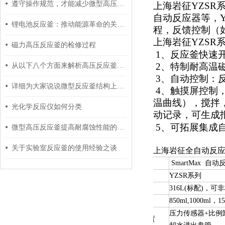
遵守操作规范，才能减少微型高压反应釜漏气现象
上海岩征YZS
自动反应器等，
锂电池反应釜：推动能源革命的关键设备
程，反馈控制（
上海岩征YZSR
磁力高压反应釜的检修过程
1、反应釜快速
2、特制耐高温
从以下八个方面来解析高压反应釜的结构特征
3、自动控制：
详细为大家说说微型反应釜结构上有哪些特色
4、触摸屏控制
温曲线），搅拌
光化学反应仪如何分类
动记录，可生成
5、可拓展集成
微型高压反应釜提高耐腐蚀性能的常见方法
关于实验室反应釜的使用经验之谈
上海岩征全自动反
品名
SmartMax 自
型号
YZSR系列
材质
316L(标配)，
容积
850ml,1000ml，15
压力传感器+比例
反应釜配置