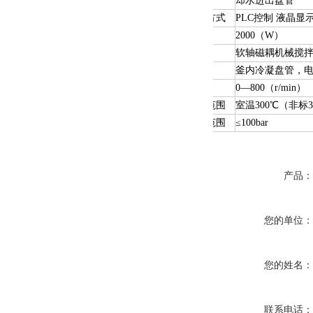
却水进出盘管
控制显示方式
PLC控制 液晶显
加热功率
2000（W）
搅拌方式
软轴磁耦机械搅
降温保护
釜内冷凝盘管，
搅拌速度
0—800（r/min）
使用温度范围
室温3
0
0
℃（非标
使用压力范围
≤100bar
产品
您的单位
您的姓名
联系电话