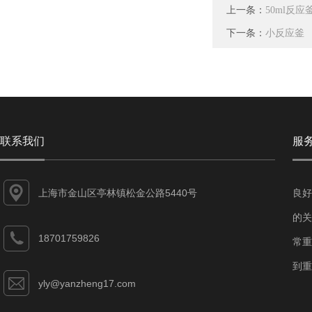
上一条：
50ml反
下一条：
小反应釜
联系我们
服
上海市金山区亭林镇松金公路5440号
良好
的关
18701759826
常重
到重
yly@yanzheng17.com