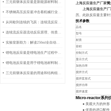
三元前驱体反应釜是新能源材料制备的关键设备
上海反应釜生产厂家
简
上海反应釜生产厂
不锈钢高压反应釜冲击着机械行业走向新历程
历。此款反应釜主要针
技术参数
从间歇到连续的飞跃：连续流反应器技术原理与核心优势深度解析
品名
连续流反应器流动反应原理、传质传热特性与工业化应用解析
型号
材质
实验室新助力：解读250ml全自动反应釜的应用与优势
容积
锂电池反应釜是锂电池生产过程中的关键设备之一
控制方式
显示方式
锂电池反应釜是用于锂电池材料制备和研究的仪器
加热功率
搅拌方式
三元前驱体反应釜的用途和结构组成介绍
搅拌桨形式
搅拌功率
搅拌速度
Micro-reactor
● 美观大方的外形：
● 优质的进口配件： 