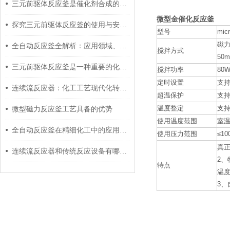
三元前驱体反应釜是催化剂合成的设备
微型金催化反应釜
探究三元前驱体反应釜的使用与安全注意事项
型号
micr
磁
全自动反应釜全解析：应用领域、操作流程与保养要点
搅拌方式
50m
三元前驱体反应釜是一种重要的化学合成反应设备
搅拌功率
80
定时设置
支
连续流反应器：化工工艺现代化转型的技术核心探讨
超温保护
支
温度整定
支
微型磁力反应釜工艺具备的优势
使用温度范围
室
全自动反应釜在精细化工中的应用优势与工艺优化策略
使用压力范围
≤10
真
连续流反应器和传统反应设备有哪些区别？
2
、
特点
温
3
、