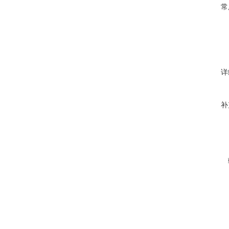
常
详
补