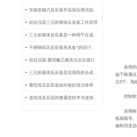
实验室磁力反应釜升温加压测试如何操作
岩征仪器三元前驱体反应釜工作原理
三元前驱体反应釜是一种用于合成电池材料的设备
不锈钢高压反应釜所具备*的设计特点
岩征仪器-聚四氟乙烯高压反应釜行业标准
采用的控制
三元前驱体反应釜是实现高效合成的关键设备
如下检测点
点2个、电
微型高压反应釜如何做好清洁保养
控制软
连续流反应器的微通道技术与连续化工艺开发探讨
采用标准
线画面等。
储和历史趋