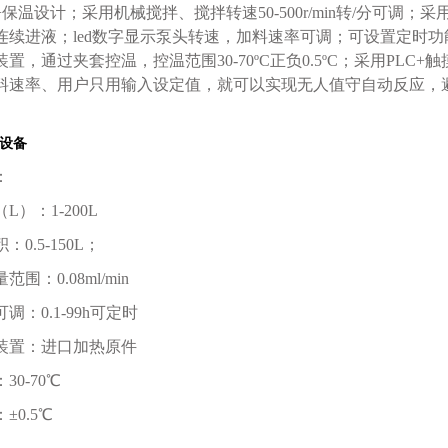
保温设计；采用机械搅拌、搅拌转速50-500r/min转/分可
连续进液；led数字显示泵头转速，加料速率可调；可设置定时功
置，通过夹套控温，控温范围30-70ºC正负0.5ºC；采用PL
料速率、用户只用输入设定值，就可以实现无人值守自动反应，避
设备
：
（
L）：1-200L
积：
0.5-150L；
量范围：
0.08ml/min
可调：
0.1-99h可定时
装置：进口加热原件
：
30-70℃
：
±0.5℃