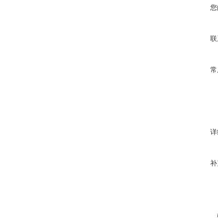
您
联
常
详
补