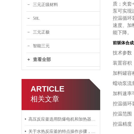
质；夹套+
三元正级材料
泵可实现
控温循环装
50L
速度、加
三元正极
能下降。
前驱体合成
智能三元
技术参数
查看全部
装置容积
加料罐容
蠕动泵流
ARTICLE
加料速率
相关文章
控温循环
控温范围
高压反应釜选用防爆电机和加热器因此安全系数较高
控温精度
关于水热反应釜的特点操作步骤，这里有介绍