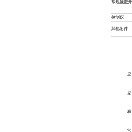
常规釜盖开
控制仪
其他附件
您
您
联
常