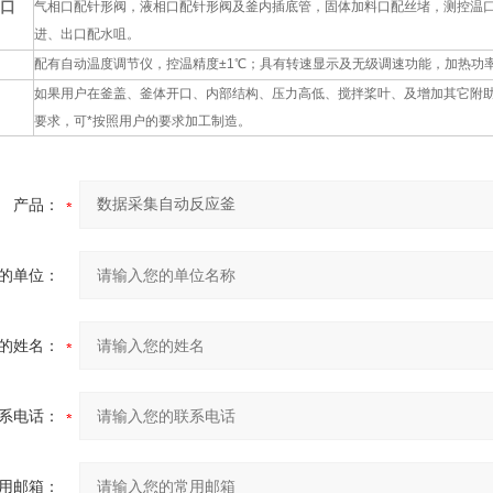
口
气相口配针形阀，液相口配针形阀及釜内插底管，固体加料口配丝堵，测控温
进、出口配水咀。
配有自动温度调节仪，控温精度±1℃；具有转速显示及无级调速功能，加热功
如果用户在釜盖、釜体开口、内部结构、压力高低、搅拌桨叶、及增加其它附
要求，可*按照用户的要求加工制造。
产品：
的单位：
的姓名：
系电话：
用邮箱：