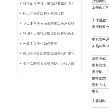
公称容积L
锂电池反应釜：推动能源革命的关键设备
工作压力M
磁力高压反应釜的检修过程
工作温度℃
从以下八个方面来解析高压反应釜的结构特征
搅拌转速r/m
详细为大家说说微型反应釜结构上有哪些特色
电机功率W
光化学反应仪如何分类
加热功率K
微型高压反应釜提高耐腐蚀性能的常见方法
加热方式
关于实验室反应釜的使用经验之谈
出料方式
搅拌轴
搅拌形式
密封方式
电机
主要材料