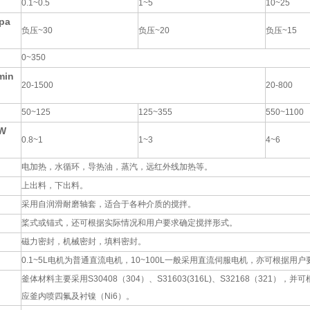
0.1~0.5
1~5
10~25
pa
负压~30
负压~20
负压~15
0~350
in
20-1500
20-800
50~125
125~355
550~1100
W
0.8~1
1~3
4~6
电加热，水循环，导热油，蒸汽，远红外线加热等。
上出料，下出料。
采用自润滑耐磨轴套，适合于各种介质的搅拌。
桨式或锚式，还可根据实际情况和用户要求确定搅拌形式。
磁力密封，机械密封，填料密封。
0.1~5L电机为普通直流电机，10~100L一般采用直流伺服电机，亦可根据用
釜体材料主要采用S30408（304）、S31603(316L)、S32168（32
应釜内喷四氟及衬镍（Ni6）。