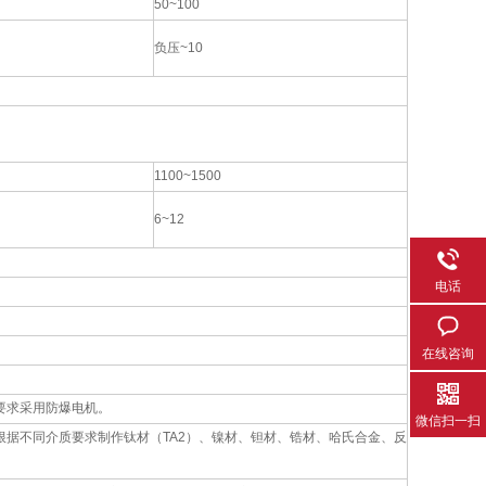
50~100
负压~10
1100~1500
6~12
电话
在线咨询
户要求采用防爆电机。
微信扫一扫
1），并可根据不同介质要求制作钛材（TA2）、镍材、钽材、锆材、哈氏合金、反