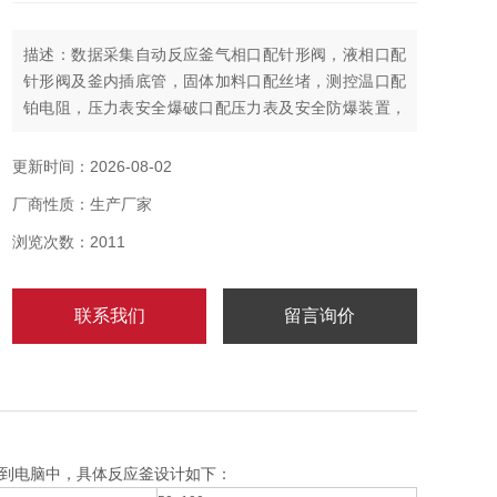
描述：数据采集自动反应釜气相口配针形阀，液相口配
针形阀及釜内插底管，固体加料口配丝堵，测控温口配
铂电阻，压力表安全爆破口配压力表及安全防爆装置，
釜内冷却盘管进、出口配水咀。
更新时间：2026-08-02
厂商性质：生产厂家
浏览次数：2011
联系我们
留言询价
到电脑中，具体反应釜设计如下：