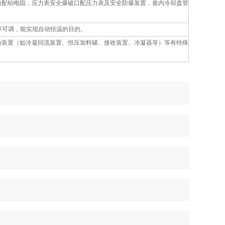
口配铂电阻，压力表安全爆破口配压力表及安全防爆装置，釜内冷却盘管
率可调，能实现自动恒温的目的。
助装置（如冷凝回流装置、恒压加料罐、接收装置、冷凝器等）等有特殊