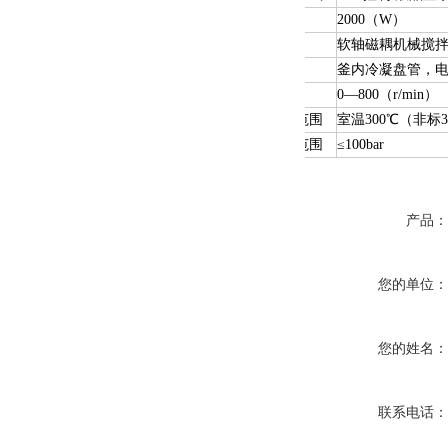
加热功率
2000（W）
搅拌方式
软轴磁耦机械搅
降温保护
釜内冷凝盘管，
搅拌速度
0—800（r/min）
使用温度范围
室温3
0
0
℃（非标
使用压力范围
≤100bar
产品
您的单位
您的姓名
联系电话