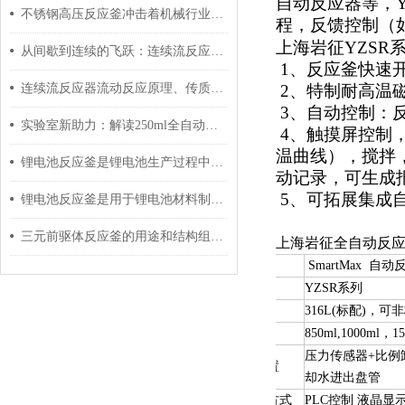
自动反应器等，
不锈钢高压反应釜冲击着机械行业走向新历程
程，反馈控制（
上海岩征YZSR
从间歇到连续的飞跃：连续流反应器技术原理与核心优势深度解析
1、反应釜快速
连续流反应器流动反应原理、传质传热特性与工业化应用解析
2、特制耐高温
3、自动控制：
实验室新助力：解读250ml全自动反应釜的应用与优势
4、触摸屏控制
温曲线），搅拌
锂电池反应釜是锂电池生产过程中的关键设备之一
动记录，可生成
5、可拓展集成
锂电池反应釜是用于锂电池材料制备和研究的仪器
三元前驱体反应釜的用途和结构组成介绍
上海岩征全自动反
品名
SmartMax 自
型号
YZSR系列
材质
316L(标配)，
容积
850ml,1000ml，15
压力传感器+比例
反应釜配置
却水进出盘管
控制显示方式
PLC控制 液晶显