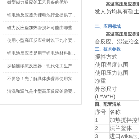
微型磁力反应釜工艺具备的优势
高温高压反应釜
发人员均具有硕
锂电池反应釜为锂电池行业提供了重要的技术支持
二、应用领域
磁力反应釜加热管损坏可能由哪些原因引起的呢？
高温高压反应釜
使用小型高压反应釜时以下九个要点要注意
合反应、湿法冶
三、技术参数
锂电池反应釜是用于锂电池材料制备和研究的仪器
搅拌方式
使用温度范围
探秘连续流反应器：现代化工生产模式的重要革新与进阶
使用压力范围
不要急！先了解具体步骤再使用实验室反应釜
净重
外形尺寸
清洗和漏气是小型高压反应釜需要面对的两大问题
(L*W*H)
四、配置清单
序号
名称
1
加热搅拌控
2
法兰釜体
3
进口wika压力