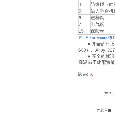
4
防爆膜（哈氏
5
磁力耦合机
6
进样阀
7
出气阀
15
保险丝
五、Micro-reacto
● 齐全的材质选择：
600）、Alloy 
● 齐全的标准
高温磁子此配置
产品
您的单位