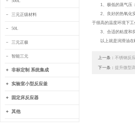
500L
1、极低的蒸气压：
2、良好的热氧化安
三元正级材料
于很高的温度环境下工
50L
3、合适的粘度和良
以上就是润滑油在
三元正极
智能三元
上一条：
不锈钢反
下一条：
提升微型
非标定制 系统集成
实验室小型反应釜
固定床反应器
其他