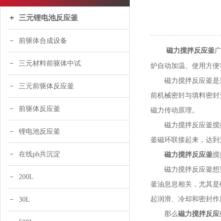
三元锂电池反应釜
前驱体合成设备
磁力搅拌反应釜
三元材料前驱体中试
炉自动加温、使用方便
磁力搅拌反应釜是采
三元前驱体反应釜
前机械密封与填料密封
前驱体反应釜
磁力传动原理。
磁力搅拌反应釜搅拌
锂电池反应釜
釜磁环联接起来，达到
在线ph共沉淀
磁力搅拌反应釜
搅
磁力搅拌反应釜想要
200L
釜油息息相关，尤其是
起润滑、冷却和密封作
30L
那么
磁力搅拌反应