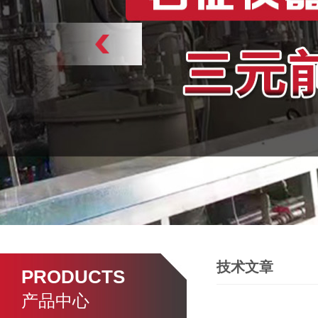
技术文章
PRODUCTS
产品中心