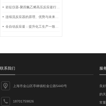
岩征仪器-聚四氟乙烯高压反应釜行业标准
连续流反应器的原理、优势与未来化工变革展望
全自动反应釜：提升化工生产一致性与安全性的关键技术装备
联系我们
服
上海市金山区亭林镇松金公路5440号
良好
的关
18701759826
常重