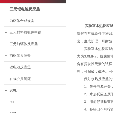
三元锂电池反应釜
前驱体合成设备
实验室水热反应
三元材料前驱体中试
溶解在常规条件下难以
套，生成护理，可耐酸
三元前驱体反应釜
实验室水热反应釜内杯
前驱体反应釜
力为3.0MPa。抗
含有挥发性元素的试样
锂电池反应釜
理，可耐酸，碱等。可
在线ph共沉淀
做好水热反应釜的保
1、先开电源开关，
200L
2、水热反应釜属于
3、用前仔细检查仪
30L
4、各接口不可拧得