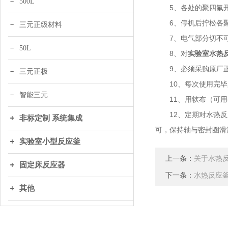
500L
5、各处的聚四氟开
6、停机后拧松各聚
三元正级材料
7、电气部分切不可
50L
8、对
实验室水热
9、必须采购原厂正
三元正极
10、每次使用完毕
智能三元
11、用软布（可用
12、定期对水热反应
非标定制 系统集成
可，保持轴与密封圈滑
实验室小型反应釜
上一条：
关于水热
固定床反应器
下一条：
水热反应
其他