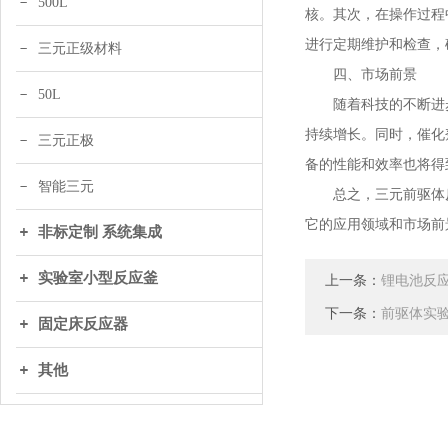
500L
核。其次，在操作过程
进行定期维护和检查，
三元正级材料
四、市场前景
50L
随着科技的不断进步
持续增长。同时，催化
三元正极
备的性能和效率也将得
智能三元
总之，三元前驱体反
它的应用领域和市场前
非标定制 系统集成
实验室小型反应釜
上一条：
锂电池反
下一条：
前驱体实
固定床反应器
其他