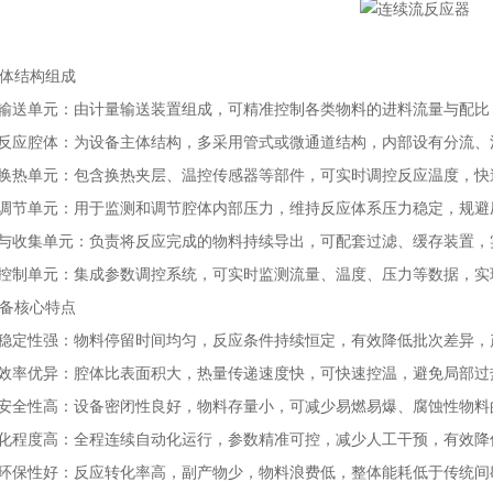
结构组成
输送单元：由计量输送装置组成，可精准控制各类物料的进料流量与配比
反应腔体：为设备主体结构，多采用管式或微通道结构，内部设有分流、
换热单元：包含换热夹层、温控传感器等部件，可实时调控反应温度，快
调节单元：用于监测和调节腔体内部压力，维持反应体系压力稳定，规避
与收集单元：负责将反应完成的物料持续导出，可配套过滤、缓存装置，
控制单元：集成参数调控系统，可实时监测流量、温度、压力等数据，实
核心特点
稳定性强：物料停留时间均匀，反应条件持续恒定，有效降低批次差异，
效率优异：腔体比表面积大，热量传递速度快，可快速控温，避免局部过
安全性高：设备密闭性良好，物料存量小，可减少易燃易爆、腐蚀性物料
化程度高：全程连续自动化运行，参数精准可控，减少人工干预，有效降
环保性好：反应转化率高，副产物少，物料浪费低，整体能耗低于传统间