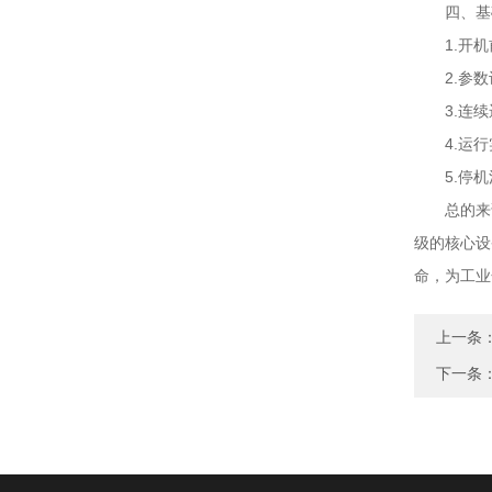
四、基础
1.开机
2.参数
3.连续
4.运行
5.停机
总的来说
级的核心设
命，为工业
上一条
下一条