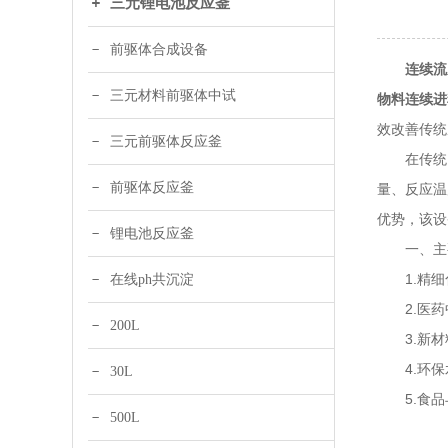
三元锂电池反应釜
前驱体合成设备
连续流
三元材料前驱体中试
物料连续进
效改善传统
三元前驱体反应釜
在传统间
前驱体反应釜
量、反应温
优势，该设
锂电池反应釜
一、主
1.精细化
在线ph共沉淀
2.医药
200L
3.新材
4.环保
30L
5.食品
500L