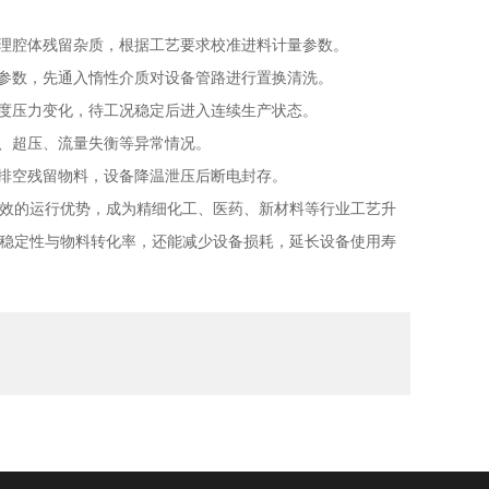
理腔体残留杂质，根据工艺要求校准进料计量参数。
参数，先通入惰性介质对设备管路进行置换清洗。
度压力变化，待工况稳定后进入连续生产状态。
、超压、流量失衡等异常情况。
排空残留物料，设备降温泄压后断电封存。
效的运行优势，成为精细化工、医药、新材料等行业工艺升
稳定性与物料转化率，还能减少设备损耗，延长设备使用寿