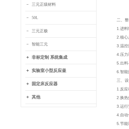
三元正级材料
50L
二、整体
1.进料
三元正极
2.核心
智能三元
3.温控
4.压力
非标定制 系统集成
5.出料
实验室小型反应釜
6.智能
三、设备
固定床反应器
1.反应
其他
2.换热
3.运行
4.自动
5.节能