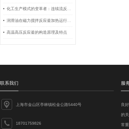
化工生产模式的变革者：连续流反应器的原理、优势与未来发展
润滑油在磁力搅拌反应釜加热运行中起到重要作用
高温高压反应釜的构造原理及特点
联系我们
服
上海市金山区亭林镇松金公路5440号
良好
的关
18701759826
常重