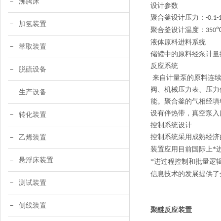
沸腾床
设计参数
聚合釜设计压力：
-0.1-
加氢装置
聚合釜
设计温度：
350
液体原料
进料
系统
萃取装置
储罐中的原料经泵计量
反应系统
脱硫设备
来自计量泵
的原料
连
阀、机械压力表、压力
生产设备
能。聚合釜的气相经填
设有伴热带，真空泵入
转化装置
控制系统设计
控制系统采用成熟经济
乙烯装置
装置应用目前国际上*
悬浮床装置
*进过程控制和批量逻
信息技术的发展提供了
测试装置
侧线装置
聚醚反应装置